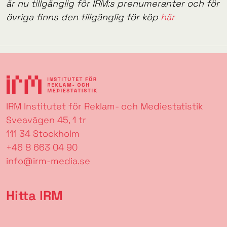
är nu tillgänglig för IRM:s prenumeranter och för
övriga finns den tillgänglig för köp
här
IRM Institutet för Reklam- och Mediestatistik
Sveavägen 45, 1 tr
111 34 Stockholm
+46 8 663 04 90
info@irm-media.se
Hitta IRM