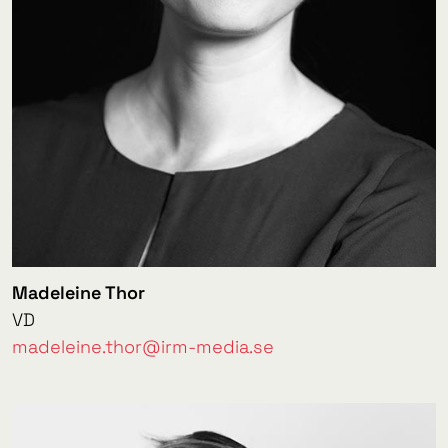
Madeleine Thor
VD
madeleine.thor@irm-media.se