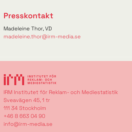
Presskontakt
Madeleine Thor, VD
madeleine.thor@irm-media.se
IRM Institutet för Reklam- och Mediestatistik
Sveavägen 45, 1 tr
111 34 Stockholm
+46 8 663 04 90
info@irm-media.se