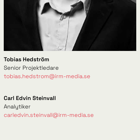
Tobias Hedström
Senior Projektledare
tobias.hedstrom@irm-media.se
Carl Edvin Steinvall
Analytiker
carledvin.steinvall@irm-media.se