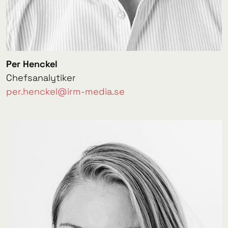
Per Henckel
Chefsanalytiker
per.henckel@irm-media.se