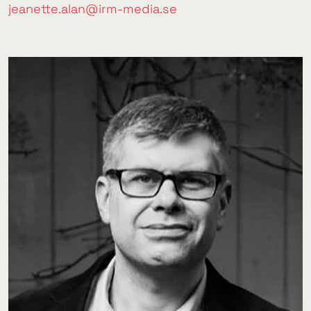
jeanette.alan@irm-media.se