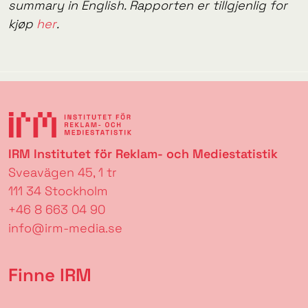
summary in English. Rapporten er tillgjenlig for
kjøp
her
.
IRM Institutet för Reklam- och Mediestatistik
Sveavägen 45, 1 tr
111 34 Stockholm
+46 8 663 04 90
info@irm-media.se
Finne IRM