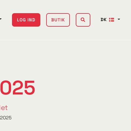
DK
LOG IND
BUTIK
2025
det
 2025