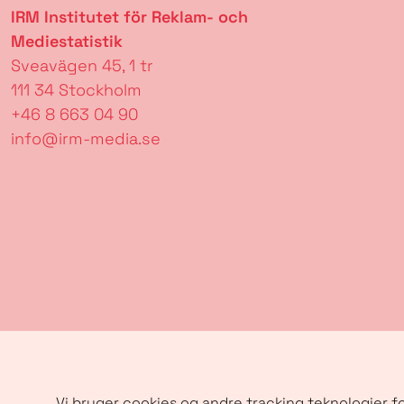
IRM Institutet för Reklam- och
Mediestatistik
Sveavägen 45, 1 tr
111 34 Stockholm
+46 8 663 04 90
info@irm-media.se
Vi bruger cookies og andre tracking teknologier fo