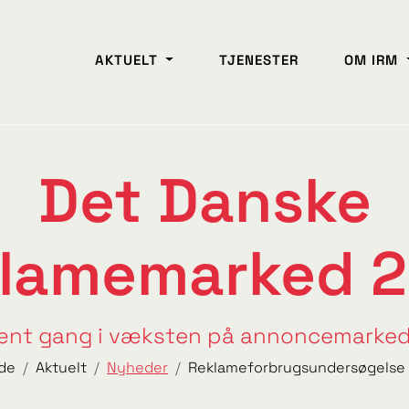
AKTUELT
TJENESTER
OM IRM
Det Danske
lamemarked 
nt gang i væksten på annoncemarke
ide
Aktuelt
Nyheder
Reklameforbrugsundersøgelse