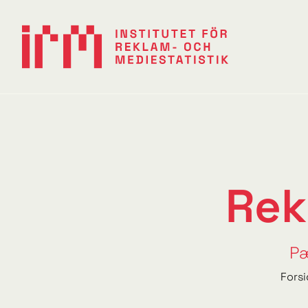
Rek
Pæ
Fors