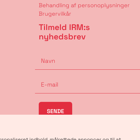
Behandling af personoplysninger
Brugervilkår
Tilmeld IRM:s
nyhedsbrev
SENDE
rsonaliseret indhold, målrettede annoncer og til at