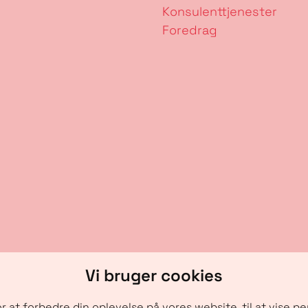
Konsulenttjenester
Foredrag
Vi bruger cookies
r at forbedre din oplevelse på vores website, til at vise pe